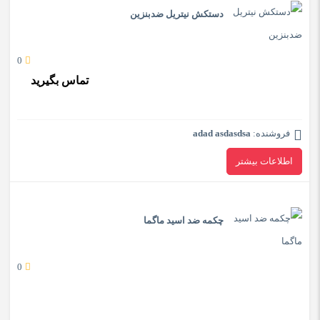
دستکش نیتریل ضدبنزین
0
تماس بگیرید
فروشنده:
adad asdasdsa
اطلاعات بیشتر
چکمه ضد اسید ماگما
0