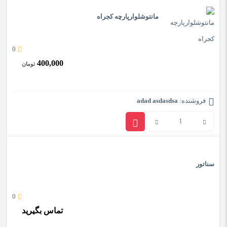
مانتوشلوارپارچه کجراه
0
400,000
تومان
فروشنده:
adad asdasdsa
مانتوشلوارپارچه
کجراه
عدد
سناتور
0
تماس بگیرید