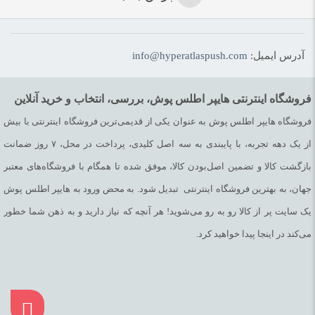
لازم است محتوای ارسالی منطبق برعرف و شئونات جامعه و با بیانی
آدرس ایمیل:
info@hyperatlaspush.com
رسمی و عاری از لحن تند، تمسخرو توهین باشد.
از ارسال لینک‌های سایت‌های دیگر و ارایه‌ی اطلاعات شخصی خودتان
فروشگاه اینترنتی هایپر اطلس پوش، بررسی، انتخاب و خرید آنلاین
مثل شماره تماس، ایمیل و آی‌دی شبکه‌های اجتماعی پرهیز کنید.
فروشگاه هایپر اطلس پوش به عنوان یکی از قدیمی‌ترین فروشگاه اینترنتی با بیش
در نظر داشته باشید هدف نهایی از ارائه‌ی نظر درباره‌ی کالا ارائه‌ی
از یک دهه تجربه، با پایبندی به سه اصل کلیدی، پرداخت در محل، ۷ روز ضمانت
اطلاعات مشخص و دقیق برای راهنمایی سایر کاربران در فرآیند خرید
بازگشت کالا و تضمین اصل‌بودن کالا، موفق شده تا همگام با فروشگاه‌های معتبر
یک محصول توسط ایشان است.
جهان، به بهترین فروشگاه اینترنتی تبدیل شود. به محض ورود به هایپر اطلس پوش
با توجه به ساختار بخش نظرات، از پرسیدن سوال یا درخواست
یک سایت پر از کالا رو به رو می‌شوید! هر آنچه که نیاز دارید و به ذهن شما خطور
راهنمایی در این بخش خودداری کرده و سوالات خود را در بخش
می‌کند در اینجا پیدا خواهید کرد.
«پرسش و پاسخ» مطرح کنید.
کیفیت ساخت:
کارایی: